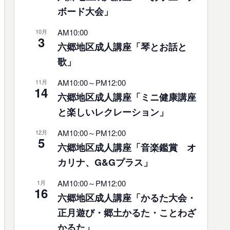
ボード大会」
AM10:00
10月
3
六郷地区成人講座「琴とお話と
歌」
AM10:00
～
PM12:00
11月
14
六郷地区成人講座「ミニ健康講座
と楽しいレクレーション」
AM10:00
～
PM12:00
12月
5
六郷地区成人講座「音楽鑑賞 オ
カリナ、G&Gプラス」
AM10:00
～
PM12:00
1月
16
六郷地区成人講座「かるた大会・
正月遊び・郷土かるた・ことわざ
かるた」