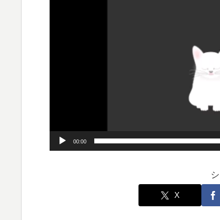
ヤ
ー
00:00
シ
X