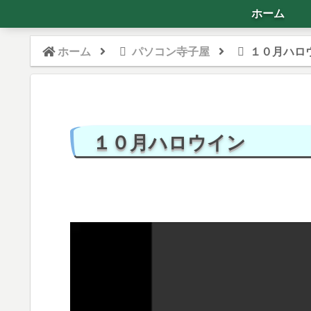
ホーム
ホーム
パソコン寺子屋
１０月ハロ
１０月ハロウイン
動
画
プ
レ
ー