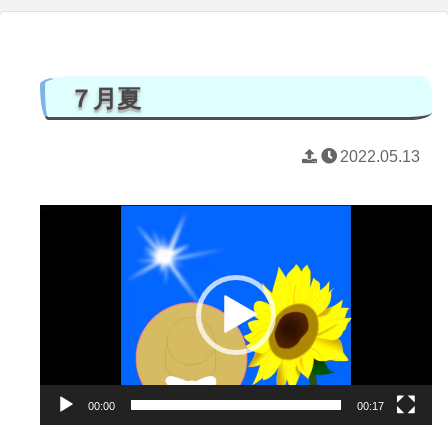
７月夏
2022.05.13
動
画
プ
レ
ー
ヤ
ー
00:00
00:17