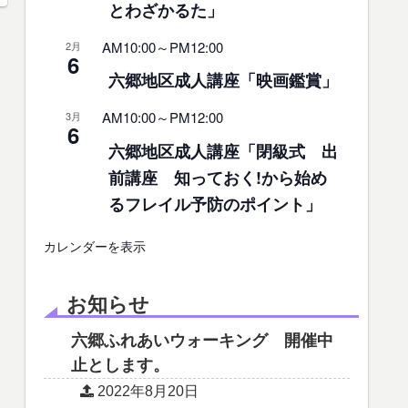
とわざかるた」
AM10:00
～
PM12:00
2月
6
六郷地区成人講座「映画鑑賞」
AM10:00
～
PM12:00
3月
6
六郷地区成人講座「閉級式 出
前講座 知っておく!から始め
るフレイル予防のポイント」
カレンダーを表示
お知らせ
六郷ふれあいウォーキング 開催中
止とします。
2022年8月20日