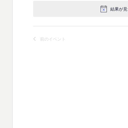
付
結果が見
を
選
択
前の
イベント