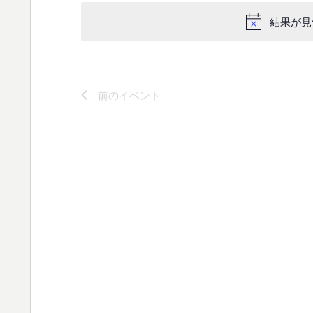
付
結果が見
を
選
択
前の
イベント