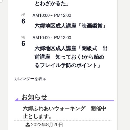
とわざかるた」
AM10:00
～
PM12:00
2月
6
六郷地区成人講座「映画鑑賞」
AM10:00
～
PM12:00
3月
6
六郷地区成人講座「閉級式 出
前講座 知っておく!から始め
るフレイル予防のポイント」
カレンダーを表示
お知らせ
六郷ふれあいウォーキング 開催中
止とします。
2022年8月20日